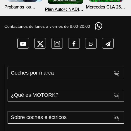
Probamos los
Mercedes CLA 250+
Plan Auto+: NADIE
nuevos BYD ATTO 2
¿800V en un
te cuenta esto sobre
DM-i y EV con más
COCHE que NO lo
las ayudas para
autonomía
necesita? PRUEBA
coches eléctricos y
Contactanos de lunes a viernes de 9:00-20:00
de AUTONOMÍA
PHEV 2026
REAL MOTORK
Coches por marca
¿Qué es MOTORK?
Sobre coches eléctricos