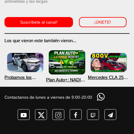
antinieblas y las largas.
Suscríbete al canal!
¡ÚNETE!
Los que vieron este también vieron...
Probamos los
Mercedes CLA 250+
Plan Auto+: NADIE
nuevos BYD ATTO 2
¿800V en un
te cuenta esto sobre
DM-i y EV con más
COCHE que NO lo
las ayudas para
autonomía
necesita? PRUEBA
coches eléctricos y
Contactanos de lunes a viernes de 9:00-20:00
de AUTONOMÍA
PHEV 2026
REAL MOTORK