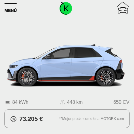
Skip to content
MENÚ
84 kWh
448 km
650 CV
73.205 €
**Mejor precio con oferta MOTORK.com.