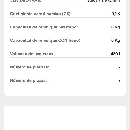
Vías DEL/TRAS:
1.667 / 1.672 mm
Coeficiente aerodinámico (CX):
0,28
Capacidad de remolque SIN freno:
0 Kg
Capacidad de remolque CON freno:
0 Kg
Volumen del maletero:
480 l
Número de puertas:
5
Número de plazas:
5