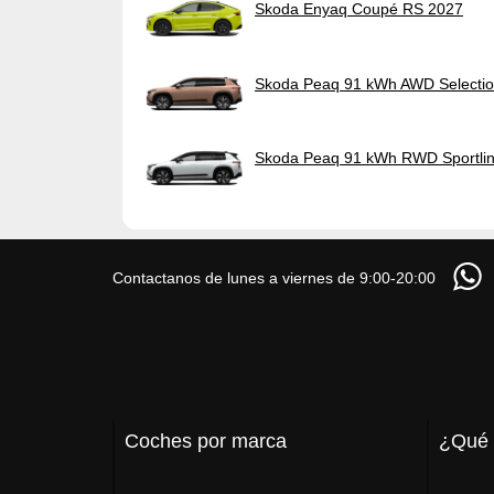
Skoda Enyaq Coupé RS 2027
Skoda Peaq 91 kWh AWD Selecti
Skoda Peaq 91 kWh RWD Sportli
Contactanos de lunes a viernes de 9:00-20:00
Coches por marca
¿Qué