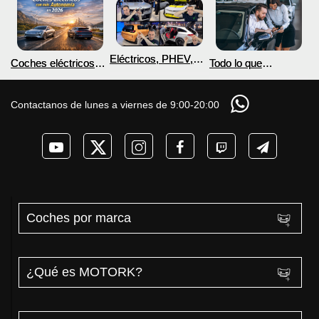
Eléctricos, PHEV,
Coches eléctricos
Todo lo que
hidrógeno y coches
con más autonomía
Necesitas Saber
voladores en el
en 2026
para Comprar un
horizonte
Coche Eléctrico con
Contactanos de lunes a viernes de 9:00-20:00
MOTORK.com
Coches por marca
¿Qué es MOTORK?