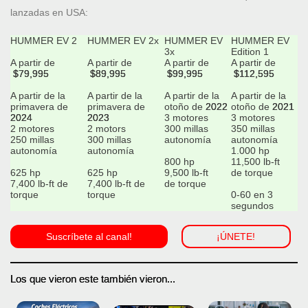
lanzadas en USA:
HUMMER EV 2
HUMMER EV 2x
HUMMER EV
HUMMER EV
3x
Edition 1
A partir de
A partir de
A partir de
A partir de
$79,995
$
89,995
$
99,995
$
112,595
A partir de la
A partir de la
A partir de la
A partir de la
primavera de
primavera de
otoño de
2022
otoño de
2021
2024
2023
3 motores
3 motores
2 motores
2 motors
300 millas
350 millas
250 millas
300 millas
autonomía
autonomía
autonomía
autonomía
1.000 hp
800 hp
11,500 lb-ft
625 hp
625 hp
9,500 lb-ft
de torque
7,400 lb-ft de
7,400 lb-ft de
de torque
torque
torque
0-60 en 3
segundos
Suscríbete al canal!
¡ÚNETE!
Los que vieron este también vieron...