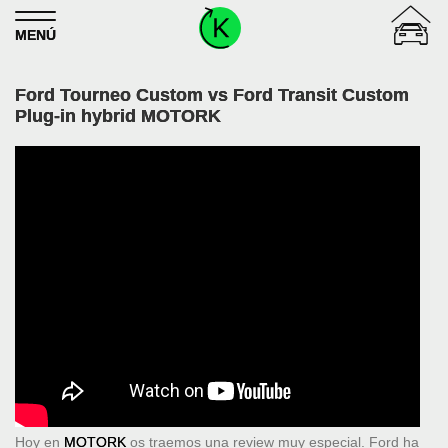
Skip to content
MENÚ
Ford Tourneo Custom vs Ford Transit Custom
Plug-in hybrid MOTORK
Hoy en
MOTORK
os traemos una review muy especial. Ford ha