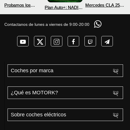
Probamos los
Mercedes CLA 250+
Plan Auto+: NADIE
nuevos BYD ATTO 2
¿800V en un
te cuenta esto sobre
DM-i y EV con más
COCHE que NO lo
las ayudas para
autonomía
necesita? PRUEBA
coches eléctricos y
Contactanos de lunes a viernes de 9:00-20:00
de AUTONOMÍA
PHEV 2026
REAL MOTORK
Coches por marca
¿Qué es MOTORK?
Sobre coches eléctricos