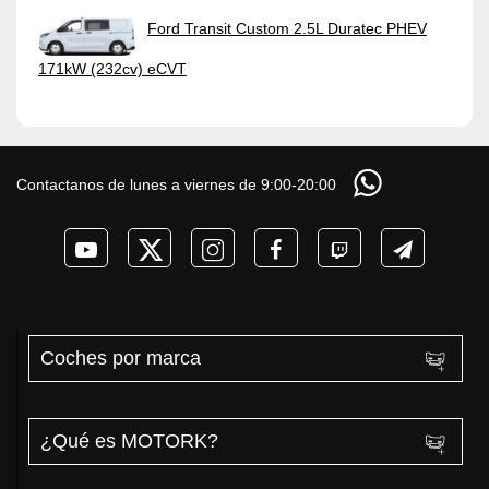
Ford Transit Custom 2.5L Duratec PHEV
171kW (232cv) eCVT
Contactanos de lunes a viernes de 9:00-20:00
Coches por marca
¿Qué es MOTORK?