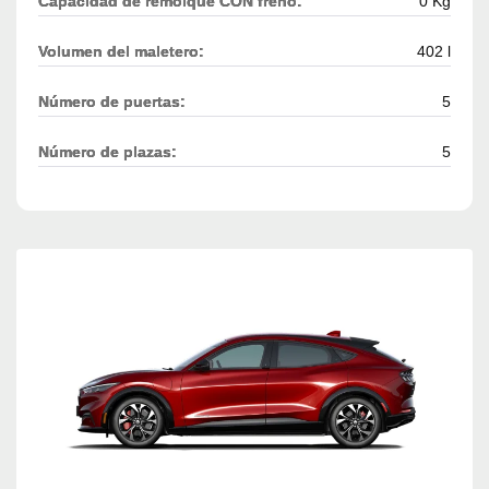
Capacidad de remolque CON freno:
0 Kg
Volumen del maletero:
402 l
Número de puertas:
5
Número de plazas:
5