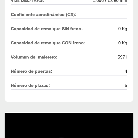
Vías DEL/TRAS:
1.696 / 1.690 mm
Coeficiente aerodinámico (CX):
-
Capacidad de remolque SIN freno:
0 Kg
Capacidad de remolque CON freno:
0 Kg
Volumen del maletero:
597 l
Número de puertas:
4
Número de plazas:
5