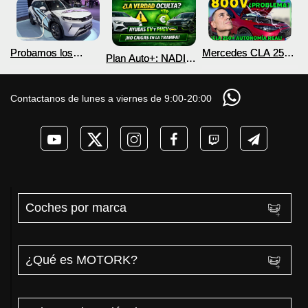
Probamos los
Mercedes CLA 250+
Plan Auto+: NADIE
nuevos BYD ATTO 2
¿800V en un
te cuenta esto sobre
DM-i y EV con más
COCHE que NO lo
las ayudas para
autonomía
necesita? PRUEBA
coches eléctricos y
Contactanos de lunes a viernes de 9:00-20:00
de AUTONOMÍA
PHEV 2026
REAL MOTORK
Coches por marca
¿Qué es MOTORK?