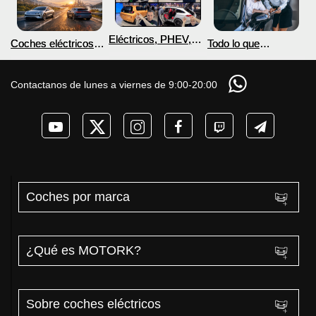
Eléctricos, PHEV,
Coches eléctricos
Todo lo que
hidrógeno y coches
con más autonomía
Necesitas Saber
voladores en el
en 2026
para Comprar un
horizonte
Coche Eléctrico con
Contactanos de lunes a viernes de 9:00-20:00
MOTORK.com
Coches por marca
¿Qué es MOTORK?
Sobre coches eléctricos