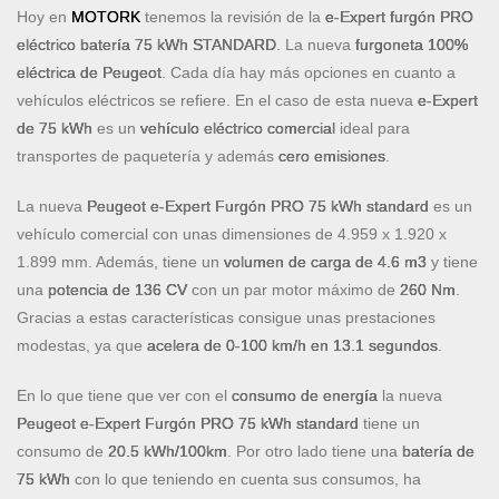
Hoy en
MOTORK
tenemos la revisión de la
e-Expert furgón PRO
eléctrico batería 75 kWh STANDARD
. La nueva
furgoneta 100%
eléctrica de Peugeot
. Cada día hay más opciones en cuanto a
vehículos eléctricos se refiere. En el caso de esta nueva
e-Expert
de 75 kWh
es un
vehículo eléctrico comercial
ideal para
transportes de paquetería y además
cero emisiones
.
La nueva
Peugeot e-Expert Furgón PRO 75 kWh standard
es un
vehículo comercial con unas dimensiones de 4.959 x 1.920 x
1.899 mm. Además, tiene un
volumen de carga de 4.6 m3
y tiene
una
potencia de 136 CV
con un par motor máximo de
260 Nm
.
Gracias a estas características consigue unas prestaciones
modestas, ya que
acelera de 0-100 km/h en 13.1 segundos
.
En lo que tiene que ver con el
consumo de energía
la nueva
Peugeot e-Expert Furgón PRO 75 kWh standard
tiene un
consumo de
20.5 kWh/100km
. Por otro lado tiene una
batería de
75 kWh
con lo que teniendo en cuenta sus consumos, ha