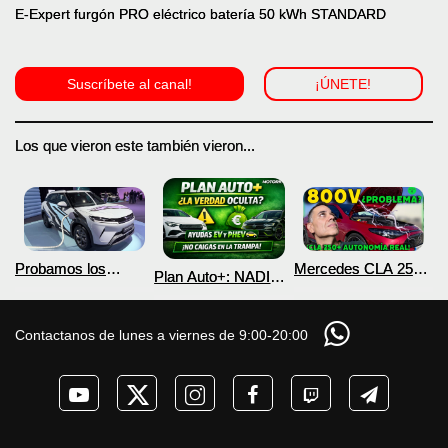
E-Expert furgón PRO eléctrico batería 50 kWh STANDARD
Suscríbete al canal!
¡ÚNETE!
Los que vieron este también vieron...
Probamos los
Mercedes CLA 250+
Plan Auto+: NADIE
nuevos BYD ATTO 2
¿800V en un
te cuenta esto sobre
DM-i y EV con más
COCHE que NO lo
las ayudas para
autonomía
necesita? PRUEBA
coches eléctricos y
Contactanos de lunes a viernes de 9:00-20:00
de AUTONOMÍA
PHEV 2026
REAL MOTORK