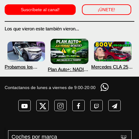
Suscríbete al canal!
¡ÚNETE!
Los que vieron este también vieron...
Probamos los
Mercedes CLA 250+
Plan Auto+: NADIE
nuevos BYD ATTO 2
¿800V en un
te cuenta esto sobre
DM-i y EV con más
COCHE que NO lo
las ayudas para
autonomía
necesita? PRUEBA
coches eléctricos y
Contactanos de lunes a viernes de 9:00-20:00
de AUTONOMÍA
PHEV 2026
REAL MOTORK
Coches por marca