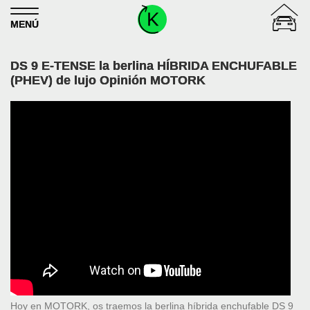
Skip to content
MENÚ
DS 9 E-TENSE la berlina HÍBRIDA ENCHUFABLE
(PHEV) de lujo Opinión MOTORK
Hoy en MOTORK, os traemos la berlina híbrida enchufable DS 9