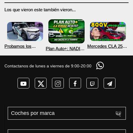
Los que vieron este también vieron...
Probamos los
Mercedes CLA 250+
Plan Auto+: NADIE
nuevos BYD ATTO 2
¿800V en un
te cuenta esto sobre
DM-i y EV con más
COCHE que NO lo
las ayudas para
autonomía
necesita? PRUEBA
coches eléctricos y
Contactanos de lunes a viernes de 9:00-20:00
de AUTONOMÍA
PHEV 2026
REAL MOTORK
Coches por marca