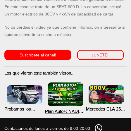
En este caso se trata de un SEAT 600 D. La conversión incluyó
un motor eléctrico de 30CV y 4kWh de capacidad de carga.
No os perdáis el video ya que contiene información interesante si
quieres convertir tu coche a eléctrico.
Suscríbete al canal!
¡ÚNETE!
Los que vieron este también vieron...
Probamos los
Mercedes CLA 250+
Plan Auto+: NADIE
nuevos BYD ATTO 2
¿800V en un
te cuenta esto sobre
DM-i y EV con más
COCHE que NO lo
las ayudas para
autonomía
necesita? PRUEBA
coches eléctricos y
Contactanos de lunes a viernes de 9:00-20:00
de AUTONOMÍA