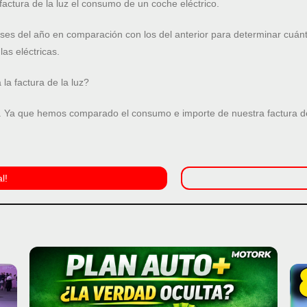
actura de la luz el consumo de un coche eléctrico.
ses del año en comparación con los del anterior para determinar cuán
las eléctricas.
la factura de la luz?
o. Ya que hemos comparado el consumo e importe de nuestra factura de 
l!