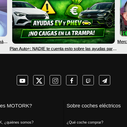
más
Merc
nec
Plan Auto+: NADIE te cuenta esto sobre las ayudas para
coches eléctricos y PHEV 2026
 es MOTORK?
Sobre coches eléctricos
, ¿quiénes somos?
¿Qué coche comprar?