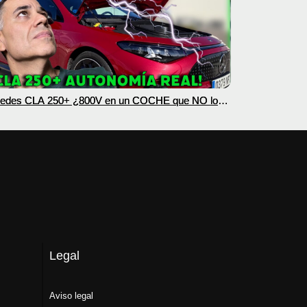
edes CLA 250+ ¿800V en un COCHE que NO lo
esita? PRUEBA de AUTONOMÍA REAL MOTORK
Legal
Aviso legal