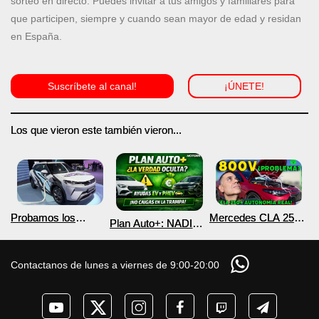
sorteo en directo. Puedes invitar a tus amigos y familiares para
que participen, siempre y cuando sean mayor de edad y residan
en España.
Suscríbete al canal!
¡ÚNETE!
Los que vieron este también vieron...
Probamos los
Mercedes CLA 250+
Plan Auto+: NADIE
nuevos BYD ATTO 2
¿800V en un
te cuenta esto sobre
DM-i y EV con más
COCHE que NO lo
las ayudas para
autonomía
necesita? PRUEBA
coches eléctricos y
Contactanos de lunes a viernes de 9:00-20:00
de AUTONOMÍA
PHEV 2026
REAL MOTORK