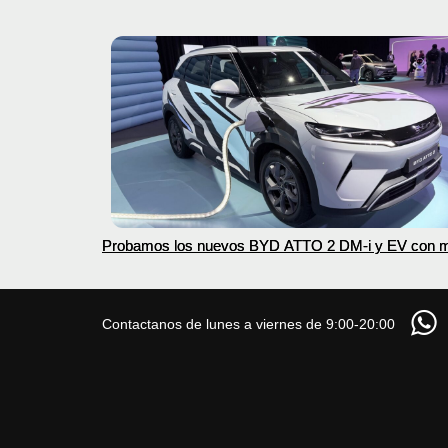
Probamos los nuevos BYD ATTO 2 DM-i y EV con 
autonomía
Contactanos de lunes a viernes de 9:00-20:00