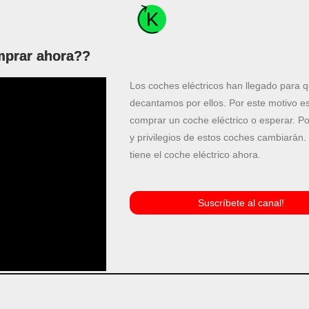
mprar ahora??
Los coches eléctricos han llegado para
decantamos por ellos. Por este motivo es
comprar un coche eléctrico o esperar. P
y privilegios de estos coches cambiarán.
tiene el coche eléctrico ahora.
Suscríbete al canal!