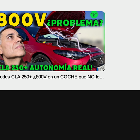
edes CLA 250+ ¿800V en un COCHE que NO lo
esita? PRUEBA de AUTONOMÍA REAL MOTORK