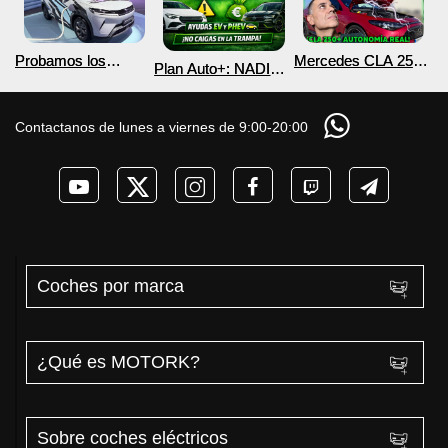
Probamos los
Mercedes CLA 250+
Plan Auto+: NADIE
nuevos BYD ATTO 2
¿800V en un
te cuenta esto sobre
DM-i y EV con más
COCHE que NO lo
las ayudas para
autonomía
necesita? PRUEBA
coches eléctricos y
Contactanos de lunes a viernes de 9:00-20:00
de AUTONOMÍA
PHEV 2026
REAL MOTORK
Coches por marca
¿Qué es MOTORK?
Sobre coches eléctricos