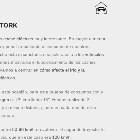
MOTORK
en
coche eléctrico
muy interesante. En mayor o menor
a y penaliza bastante al consumo de nuestros
cho esta circunstancia no solo afecta a los
vehículos
mos mostraros el funcionamiento de los coches
s vamos a centrar en
cómo afecta el frío y la
léctrico
.
 esta ocasión, para esta prueba de consumos con y
agen e-UP!
con llanta 15″. Hemos realizado 2
 y la misma distancia, pero en cada uno de ellos
 manera.
 entre
80-90 km/h
en autovía. El segundo trayecto, lo
 vía, que en este caso era
100 km/h
.