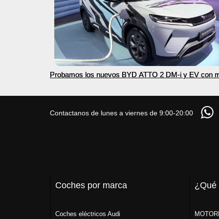
Probamos los nuevos BYD ATTO 2 DM-i y EV con 
autonomía
Contactanos de lunes a viernes de 9:00-20:00
Coches por marca
¿Qué
Coches eléctricos Audi
MOTORK