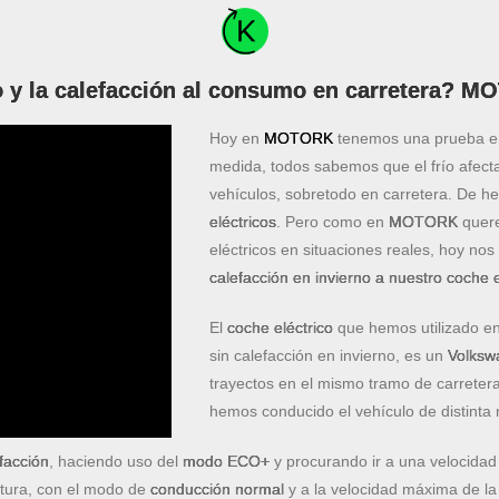
ío y la calefacción al consumo en carretera? 
Hoy en
MOTORK
tenemos una prueba 
medida, todos sabemos que el frío afect
vehículos, sobretodo en carretera. De he
eléctricos
. Pero como en
MOTORK
quere
eléctricos en situaciones reales, hoy no
calefacción en invierno a nuestro coche e
El
coche eléctrico
que hemos utilizado en
sin calefacción en invierno, es un
Volksw
trayectos en el mismo tramo de carretera
hemos conducido el vehículo de distinta
efacción
, haciendo uso del
modo ECO+
y procurando ir a una velocidad
tura, con el modo de
conducción normal
y a la velocidad máxima de la