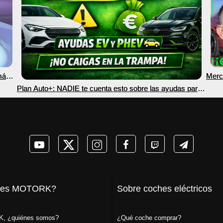
más
Merc
nec
Plan Auto+: NADIE te cuenta esto sobre las ayudas para
coches eléctricos y PHEV 2026
 es MOTORK?
Sobre coches eléctricos
, ¿quiénes somos?
¿Qué coche comprar?