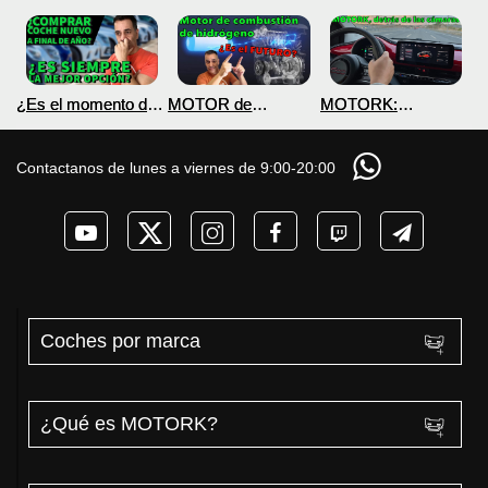
MOTORK:
¿Es el momento de
MOTOR de
Hablemos de
COMPRAR un
combustión de
sensaciones en
COCHE
Hidrógeno H2. ¿Qué
nuestras pruebas.
ELÉCTRICO?.
es? MOTORK.
Contactanos de lunes a viernes de 9:00-20:00
Podcast
Podcast MOTORK
Podcast
Coches por marca
¿Qué es MOTORK?