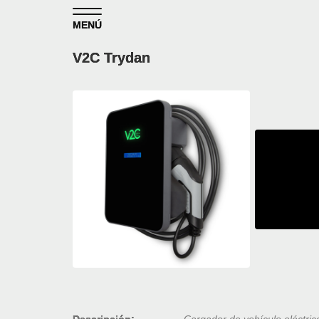
Skip to content
MENÚ
V2C Trydan
Descripción:
Cargador de vehículo eléctri