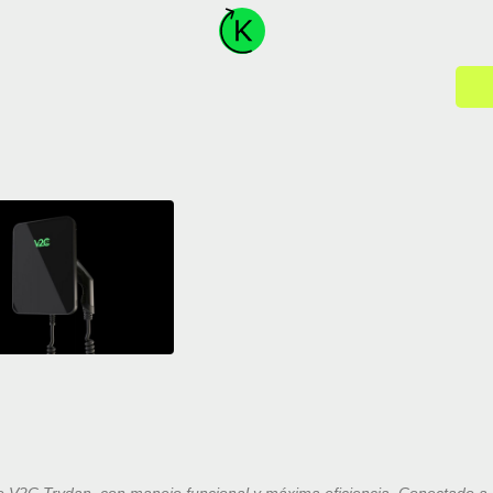
co V2C Trydan, con manejo funcional y máxima eficiencia. Conectado a 