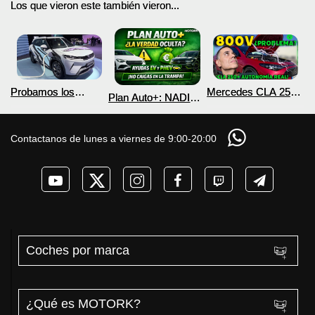
Los que vieron este también vieron...
Probamos los
Mercedes CLA 250+
Plan Auto+: NADIE
nuevos BYD ATTO 2
¿800V en un
te cuenta esto sobre
DM-i y EV con más
COCHE que NO lo
las ayudas para
autonomía
necesita? PRUEBA
coches eléctricos y
Contactanos de lunes a viernes de 9:00-20:00
de AUTONOMÍA
PHEV 2026
REAL MOTORK
Coches por marca
¿Qué es MOTORK?