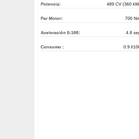
Potencia:
489 CV (360 kW
Par Motor:
700 N
Aceleración 0-100:
4.8 se
Consumo :
0.9 l/10