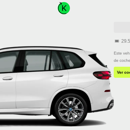
29.
Este veh
de coche
Ver co