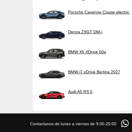
Porsche Cayenne Coupe electric
Denza Z9GT DM-i
BMW X5 XDrive 50e
BMW i7 xDrive Berlina 2027
Audi A5 RS 5
Contactanos de lunes a viernes de 9:00-20:00