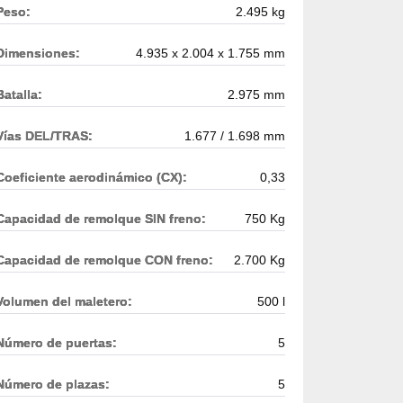
Peso:
2.495 kg
Dimensiones:
4.935 x 2.004 x 1.755 mm
Batalla:
2.975 mm
Vías DEL/TRAS:
1.677 / 1.698 mm
Coeficiente aerodinámico (CX):
0,33
Capacidad de remolque SIN freno:
750 Kg
Capacidad de remolque CON freno:
2.700 Kg
Volumen del maletero:
500 l
Número de puertas:
5
Número de plazas:
5