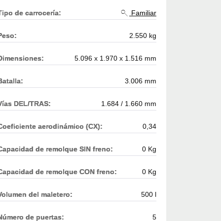
Tipo de carrocería:
Familiar
Peso:
2.550 kg
Dimensiones:
5.096 x 1.970 x 1.516 mm
Batalla:
3.006 mm
Vías DEL/TRAS:
1.684 / 1.660 mm
Coeficiente aerodinámico (CX):
0,34
Capacidad de remolque SIN freno:
0 Kg
Capacidad de remolque CON freno:
0 Kg
Volumen del maletero:
500 l
Número de puertas:
5