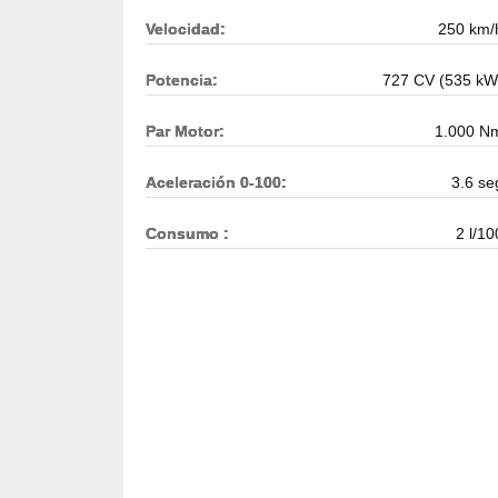
Velocidad:
250 km/
Potencia:
727 CV (535 kW
Par Motor:
1.000 N
Aceleración 0-100:
3.6 se
Consumo :
2 l/10