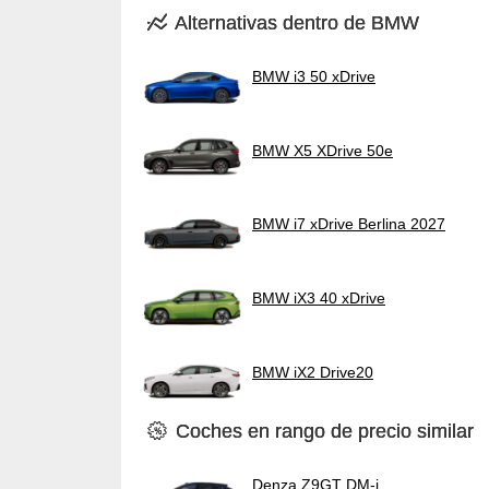
Alternativas dentro de BMW
BMW i3 50 xDrive
BMW X5 XDrive 50e
BMW i7 xDrive Berlina 2027
BMW iX3 40 xDrive
BMW iX2 Drive20
Coches en rango de precio similar
Denza Z9GT DM-i