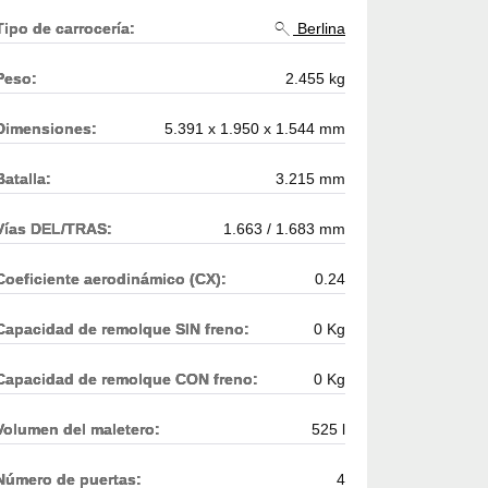
Tipo de carrocería:
Berlina
Peso:
2.455 kg
Dimensiones:
5.391 x 1.950 x 1.544 mm
Batalla:
3.215 mm
Vías DEL/TRAS:
1.663 / 1.683 mm
Coeficiente aerodinámico (CX):
0.24
Capacidad de remolque SIN freno:
0 Kg
Capacidad de remolque CON freno:
0 Kg
Volumen del maletero:
525 l
Número de puertas:
4