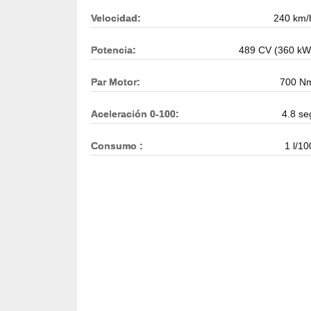
Velocidad:
240 km/
Potencia:
489 CV (360 kW
Par Motor:
700 N
Aceleración 0-100:
4.8 se
Consumo :
1 l/10