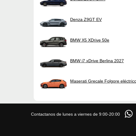
Denza Z9GT EV
BMW X5 XDrive 50e
BMW i7 xDrive Berlina 2027
Maserati Grecale Folgore eléctric
Contactanos de lunes a viernes de 9:00-20:00