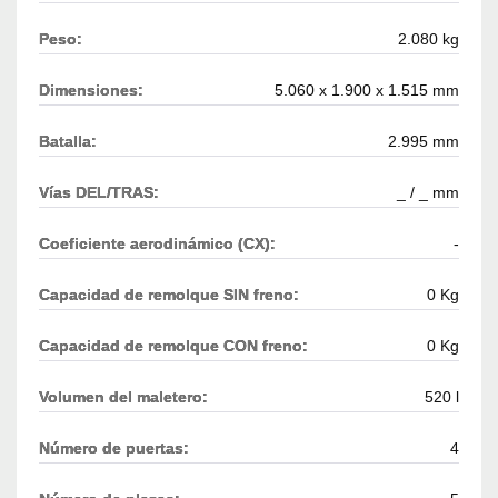
Peso:
2.080 kg
Dimensiones:
5.060 x 1.900 x 1.515 mm
Batalla:
2.995 mm
Vías DEL/TRAS:
_ / _ mm
Coeficiente aerodinámico (CX):
-
Capacidad de remolque SIN freno:
0 Kg
Capacidad de remolque CON freno:
0 Kg
Volumen del maletero:
520 l
Número de puertas:
4