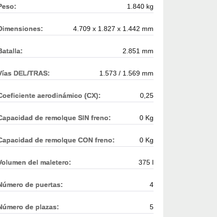
Peso:
1.840 kg
Dimensiones:
4.709 x 1.827 x 1.442 mm
Batalla:
2.851 mm
Vías DEL/TRAS:
1.573 / 1.569 mm
Coeficiente aerodinámico (CX):
0,25
Capacidad de remolque SIN freno:
0 Kg
Capacidad de remolque CON freno:
0 Kg
Volumen del maletero:
375 l
Número de puertas:
4
Número de plazas:
5