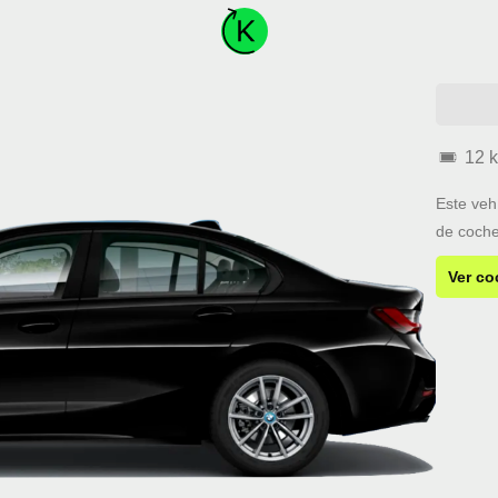
12 
Este veh
de coche
Ver co