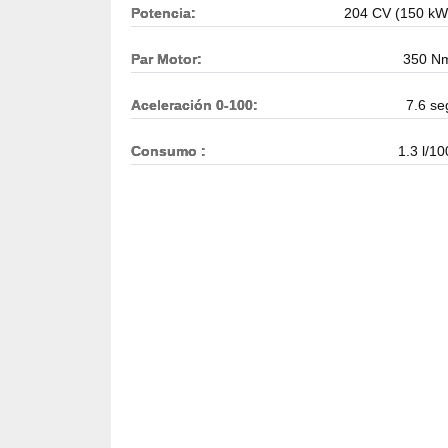
Potencia:
204 CV (150 kW
Par Motor:
350 N
Aceleración 0-100:
7.6 se
Consumo :
1.3 l/10