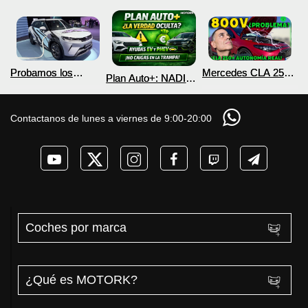
Probamos los
Mercedes CLA 250+
Plan Auto+: NADIE
nuevos BYD ATTO 2
¿800V en un
te cuenta esto sobre
DM-i y EV con más
COCHE que NO lo
las ayudas para
autonomía
necesita? PRUEBA
coches eléctricos y
Contactanos de lunes a viernes de 9:00-20:00
de AUTONOMÍA
PHEV 2026
REAL MOTORK
Coches por marca
¿Qué es MOTORK?