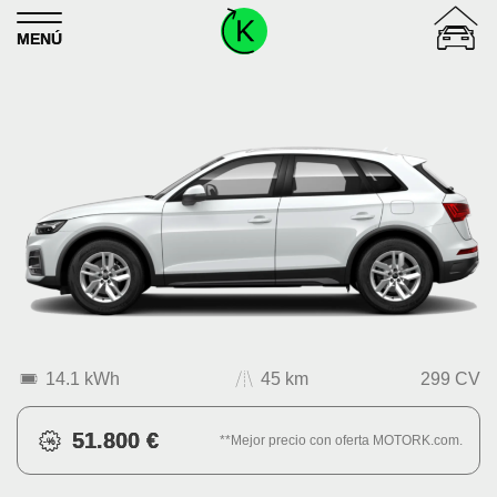
Skip to content
MENÚ
14.1 kWh
45 km
299 CV
51.800 €
**Mejor precio con oferta MOTORK.com.