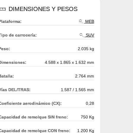
DIMENSIONES Y PESOS
Plataforma:
MEB
Tipo de carrocería:
SUV
Peso:
2.035 kg
Dimensiones:
4.588 x 1.865 x 1.632 mm
Batalla:
2.764 mm
Vías DEL/TRAS:
1.587 / 1.565 mm
Coeficiente aerodinámico (CX):
0,28
Capacidad de remolque SIN freno:
750 Kg
Capacidad de remolque CON freno:
1.200 Kg