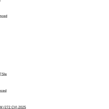
anced
FSIe
nced
kW (272 CV) 2025