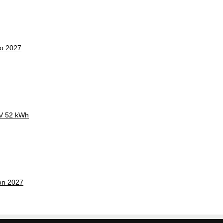
co 2027
CV 52 kWh
on 2027