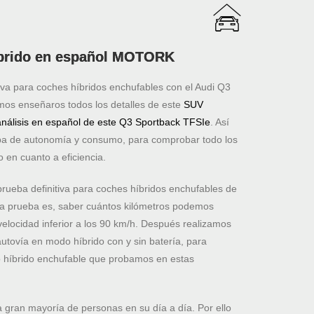
íbrido en español MOTORK
iva para coches híbridos enchufables con el Audi Q3
mos enseñaros todos los detalles de este
SUV
 análisis en español de este Q3 Sportback TFSIe
. Así
ba de autonomía y consumo, para comprobar todo los
 en cuanto a eficiencia.
prueba definitiva para coches híbridos enchufables de
ta prueba es, saber cuántos kilómetros podemos
elocidad inferior a los 90 km/h. Después realizamos
autovía en modo híbrido con y sin batería, para
 híbrido enchufable que probamos en estas
la gran mayoría de personas en su día a día. Por ello