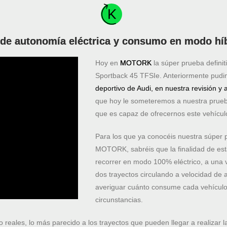
 de autonomía eléctrica y consumo en modo h
Hoy en
MOTORK
la súper prueba definit
Sportback 45 TFSIe. Anteriormente pudi
deportivo de Audi, en nuestra revisión y
que hoy le someteremos a nuestra prue
que es capaz de ofrecernos este vehículo
Para los que ya conocéis nuestra súper 
MOTORK, sabréis que la finalidad de es
recorrer en modo 100% eléctrico, a una v
dos trayectos circulando a velocidad de 
averiguar cuánto consume cada vehículo
circunstancias.
o reales, lo más parecido a los trayectos que pueden llegar a realizar 