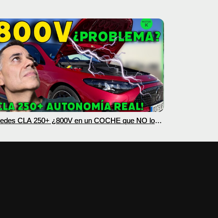
edes CLA 250+ ¿800V en un COCHE que NO lo
esita? PRUEBA de AUTONOMÍA REAL MOTORK