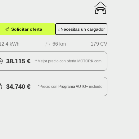
Solicitar oferta
¿Necesitas un cargador
12.4 kWh
66 km
179 CV
38.115 €
**Mejor precio con oferta MOTORK.com.
34.740 €
*Precio con
Programa AUTO+
incluido