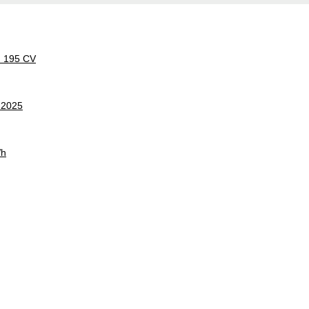
d 195 CV
 2025
Wh