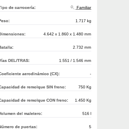
Tipo de carrocería:
Familiar
Peso:
1.717 kg
Dimensiones:
4.642 x 1.860 x 1.480 mm
Batalla:
2.732 mm
Vías DEL/TRAS:
1.551 / 1.546 mm
Coeficiente aerodinámico (CX):
-
Capacidad de remolque SIN freno:
750 Kg
Capacidad de remolque CON freno:
1.450 Kg
Volumen del maletero:
516 l
Número de puertas:
5