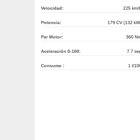
Velocidad:
225 km/
Potencia:
179 CV (132 kW
Par Motor:
360 N
Aceleración 0-100:
7.7 se
Consumo :
1 l/10