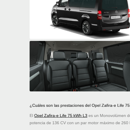
¿Cuáles son las prestaciones del Opel Zafira-e Life 7
El
Opel Zafira-e Life 75 kWh L3
es un Monovolúmen de 
potencia de 136 CV con un par motor máximo de 260 