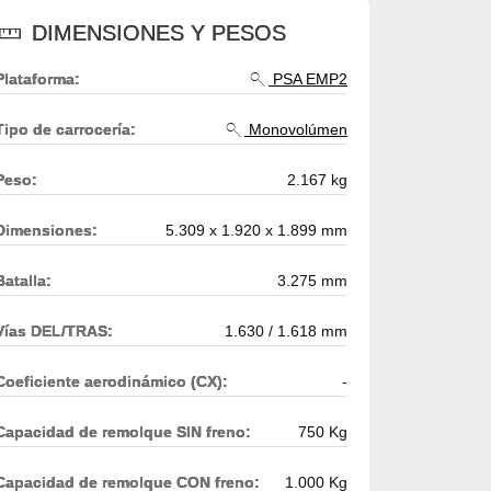
DIMENSIONES Y PESOS
Plataforma:
PSA EMP2
Tipo de carrocería:
Monovolúmen
Peso:
2.167 kg
Dimensiones:
5.309 x 1.920 x 1.899 mm
Batalla:
3.275 mm
Vías DEL/TRAS:
1.630 / 1.618 mm
Coeficiente aerodinámico (CX):
-
Capacidad de remolque SIN freno:
750 Kg
Capacidad de remolque CON freno:
1.000 Kg