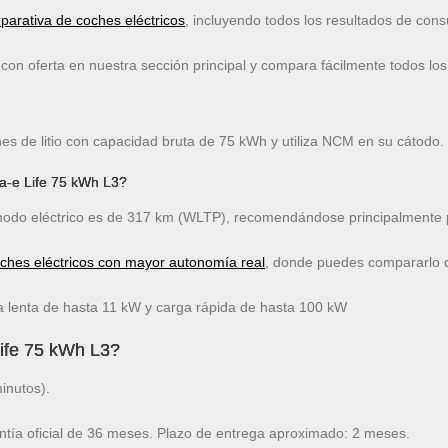
arativa de coches eléctricos
, incluyendo todos los resultados de co
on oferta en nuestra sección principal y compara fácilmente todos los
nes de litio con capacidad bruta de 75 kWh y utiliza NCM en su cátodo.
a-e Life 75 kWh L3?
do eléctrico es de 317 km (WLTP), recomendándose principalmente p
oches eléctricos con mayor autonomía real
, donde puedes compararlo co
a lenta de hasta 11 kW y carga rápida de hasta 100 kW
Life 75 kWh L3?
inutos).
ntía oficial de 36 meses. Plazo de entrega aproximado: 2 meses.