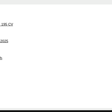
d 195 CV
 2025
Wh