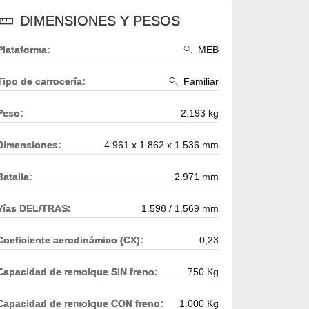
DIMENSIONES Y PESOS
Plataforma:
MEB
Tipo de carrocería:
Familiar
Peso:
2.193 kg
Dimensiones:
4.961 x 1.862 x 1.536 mm
Batalla:
2.971 mm
Vías DEL/TRAS:
1.598 / 1.569 mm
Coeficiente aerodinámico (CX):
0,23
Capacidad de remolque SIN freno:
750 Kg
Capacidad de remolque CON freno:
1.000 Kg