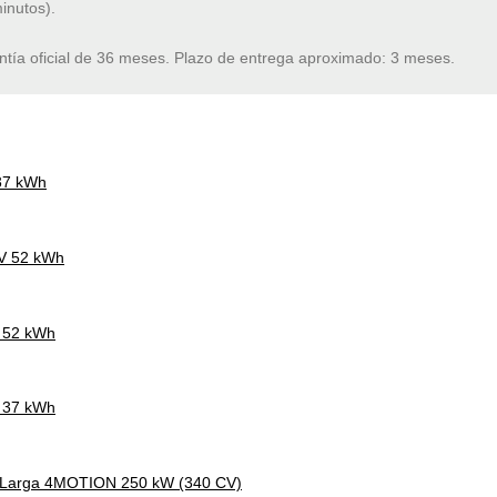
inutos).
ntía oficial de 36 meses. Plazo de entrega aproximado: 3 meses.
 37 kWh
CV 52 kWh
V 52 kWh
V 37 kWh
a Larga 4MOTION 250 kW (340 CV)