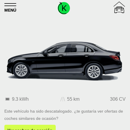
Skip to content
MENÚ
9.3 kWh
55 km
306 CV
Este vehículo ha sido descatalogado. ¿te gustaría ver ofertas de
coches similares de ocasión?