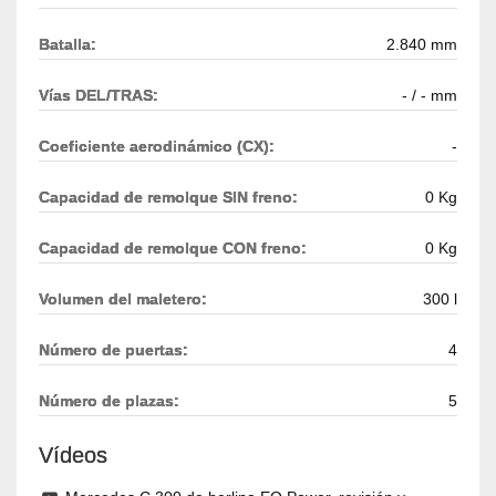
Batalla:
2.840 mm
Vías DEL/TRAS:
- / - mm
Coeficiente aerodinámico (CX):
-
Capacidad de remolque SIN freno:
0 Kg
Capacidad de remolque CON freno:
0 Kg
Volumen del maletero:
300 l
Número de puertas:
4
Número de plazas:
5
Vídeos