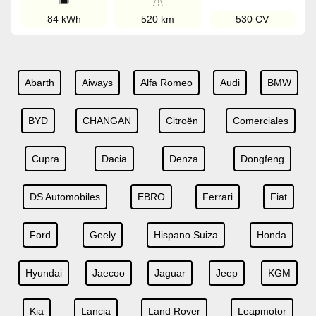
84 kWh
520 km
530 CV
Abarth
Aiways
Alfa Romeo
Audi
BMW
BYD
CHANGAN
Citroën
Comerciales
Cupra
Dacia
Denza
Dongfeng
DS Automobiles
EBRO
Ferrari
Fiat
Ford
Geely
Hispano Suiza
Honda
Hyundai
Jaecoo
Jaguar
Jeep
KGM
Kia
Lancia
Land Rover
Leapmotor