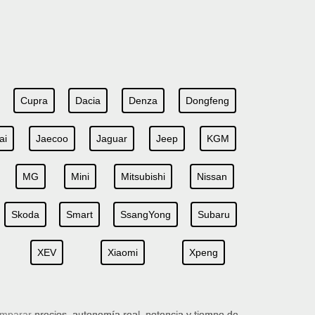
Cupra
Dacia
Denza
Dongfeng
ai
Jaecoo
Jaguar
Jeep
KGM
MG
Mini
Mitsubishi
Nissan
Skoda
Smart
SsangYong
Subaru
XEV
Xiaomi
Xpeng
omparar
precios, autonomía real, potencia y tiempo de