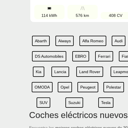
114 kWh
576 km
408 CV
Abarth
Aiways
Alfa Romeo
Audi
DS Automobiles
EBRO
Ferrari
Fia
Kia
Lancia
Land Rover
Leapmo
OMODA
Opel
Peugeot
Polestar
SUV
Suzuki
Tesla
Coches eléctricos nuevo
Encuentra los
mejores coches eléctricos nuevos de 2