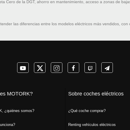
ueta Cero de la DGT, ahorro en mantenimiento, acceso a zonas de baja
tender las diferencias entre los modelos eléctricos más vendidos, con
 es MOTORK?
Sobre coches eléctricos
, ¿quiénes somos?
¿Qué coche comprar?
unciona?
Renting vehículos eléctricos