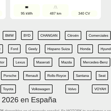
95 kWh
487 km
340 CV
BMW
BYD
CHANGAN
Citroën
Comerciales
t
Ford
Geely
Hispano Suiza
Honda
Hyund
tor
Lexus
Maserati
Mazda
Mercedes-Benz
Porsche
Renault
Rolls-Royce
Santana
Seat
Toyota
Volkswagen
Volvo
VOYAH
s 2026 en España
026
disponibles en el mercado español. En MOTORK te ayudamos a c