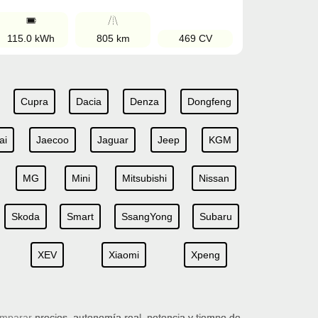
115.0 kWh
805 km
469 CV
Cupra
Dacia
Denza
Dongfeng
ai
Jaecoo
Jaguar
Jeep
KGM
MG
Mini
Mitsubishi
Nissan
Skoda
Smart
SsangYong
Subaru
XEV
Xiaomi
Xpeng
omparar
precios, autonomía real, potencia y tiempo de