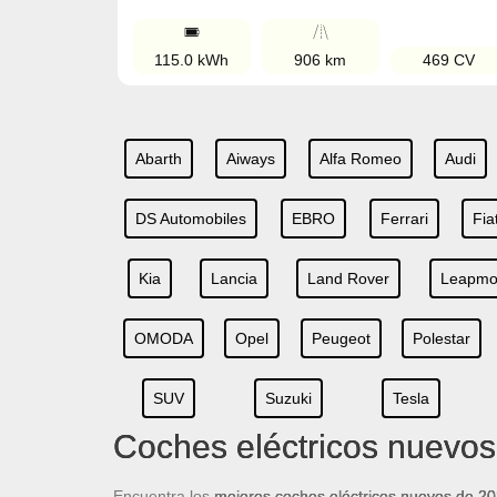
115.0 kWh
906 km
469 CV
Abarth
Aiways
Alfa Romeo
Audi
DS Automobiles
EBRO
Ferrari
Fia
Kia
Lancia
Land Rover
Leapmo
OMODA
Opel
Peugeot
Polestar
SUV
Suzuki
Tesla
Coches eléctricos nuevo
Encuentra los
mejores coches eléctricos nuevos de 2