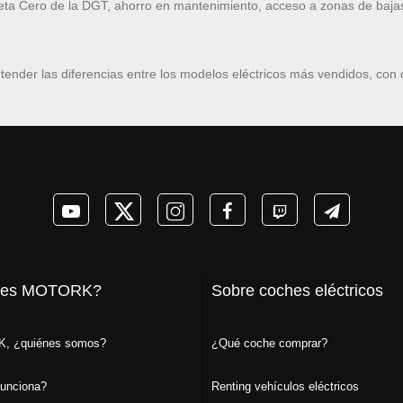
ueta Cero de la DGT, ahorro en mantenimiento, acceso a zonas de baja
tender las diferencias entre los modelos eléctricos más vendidos, con
 es MOTORK?
Sobre coches eléctricos
, ¿quiénes somos?
¿Qué coche comprar?
unciona?
Renting vehículos eléctricos