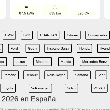
87.5 kWh
635 km
320 CV
BMW
BYD
CHANGAN
Citroën
Comerciales
t
Ford
Geely
Hispano Suiza
Honda
Hyund
tor
Lexus
Maserati
Mazda
Mercedes-Benz
Porsche
Renault
Rolls-Royce
Santana
Seat
Toyota
Volkswagen
Volvo
VOYAH
s 2026 en España
026
disponibles en el mercado español. En MOTORK te ayudamos a c